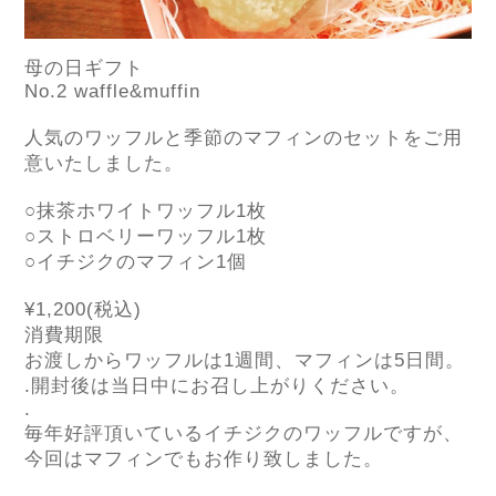
母の日ギフト
No.2 waffle&muffin
人気のワッフルと季節のマフィンのセットをご用
意いたしました。
○
抹茶ホワイトワッフル
1
枚
○
ストロベリーワッフル
1
枚
○
イチジクのマフィン
1
個
¥1,200(
税込
)
消費期限
お渡しからワッフルは
1
週間、マフィンは
5
日間。
.
開封後は当日中にお召し上がりください。
.
毎年好評頂いているイチジクのワッフルですが、
今回はマフィンでもお作り致しました。