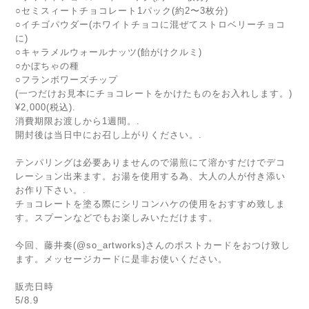
○セミスィートチョコレート1パック(約2〜3枚分)
○イチゴパウダー(ホワイトチョコに混ぜてストロベリーチョコ
に)
○キャラメルウォールナッツ(飴がけクルミ)
○かぼちゃの種
○フランボワーズチップ
(一つだけお見本にチョコレートをかけたものをお入れします。)
¥2,000(税込).
消費期限お渡しから1週間。.
開封後は当日中にお召し上がりください。.
テンパリングは必要ありませんので湯煎にて溶かすだけでデコ
レーション出来ます。お湯を使用する為、大人の人が付き添い
お作り下さい。.
チョコレートを塗る際にシリコンハケの使用をおすすめ致しま
す。スプーンなどでもお楽しみいただけます。
今回、藤井奏(@so_artworks)さんのポストカードをおつけ致し
ます。メッセージカードに是非お使いください。
販売日時
5/8.9