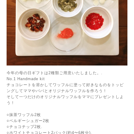
今年の母の日ギフトは2種類ご用意いたしました。.
No.1 Handmade kit
チョコレートを溶かしてワッフルに塗って好きなものをトッピ
ングしてママやパパとオリジナルワッフルを作ろう！
そして一つだけのオリジナルワッフルをママにプレゼントしよ
う！
○抹茶ワッフル2枚
○ベルギーシュガー2枚
○チョコチップ2枚.
○ホワイトチョコレート2パック(約4〜6枚分).