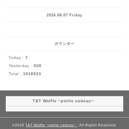
2026.08.07 Friday
カウンター
Today :
7
Yesterday :
530
Total :
1016523
T&T Waffle ~petite cadeau~
©2026
T&T Waffle ~petite cadeau~
. All Rights Reserved.