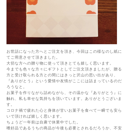
お世話になった方へとご注文を頂き、今回はこの様なのし紙に
てご用意させて頂きました。
大切な方への贈り物に使って頂きとても嬉しく思います。
今までも色々な方々にギフトとしてご注文頂きましたが、贈る
方と受け取られる方との間にはきっと沢山の思い出があり、
『ありがとう』という愛情や友情がここには詰まっているのだ
ろうなと。
お菓子を作りながら詰めながら、その温かな『ありがとう』に
触れ、私も幸せな気持ちを頂いています。ありがとうございま
す。
コロナ禍で疲れた心と身体が甘いお菓子を食べて一瞬でも安ら
いで頂ければ嬉しく思います。
ちょうど一年前は自粛で休業中でした。
嗜好品であるうちの商品が今後も必要とされるだろうか、不安