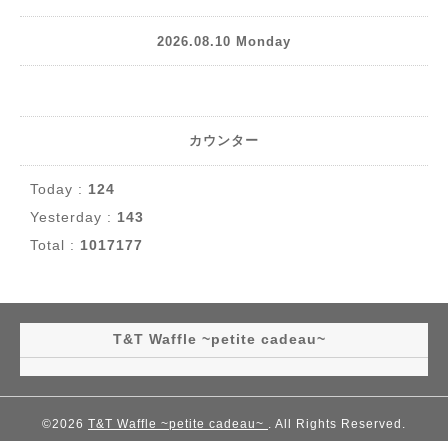
2026.08.10 Monday
カウンター
Today :
124
Yesterday :
143
Total :
1017177
T&T Waffle ~petite cadeau~
©2026
T&T Waffle ~petite cadeau~
. All Rights Reserved.