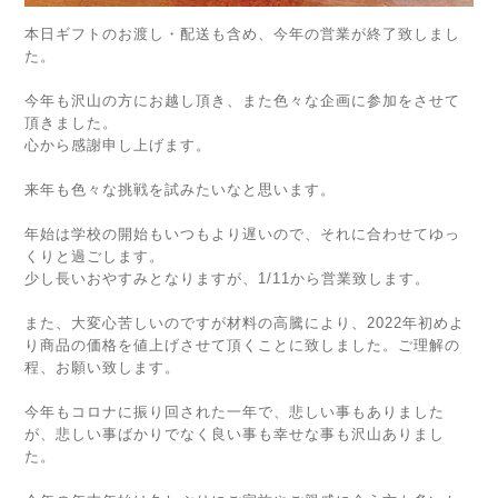
本日ギフトのお渡し・配送も含め、今年の営業が終了致しまし
た。
⁡
今年も沢山の方にお越し頂き、また色々な企画に参加をさせて
頂きました。
心から感謝申し上げます。
⁡
来年も色々な挑戦を試みたいなと思います。
⁡
年始は学校の開始もいつもより遅いので、それに合わせてゆっ
くりと過ごします。
少し長いおやすみとなりますが、1/11から営業致します。
⁡
また、大変心苦しいのですが材料の高騰により、2022年初めよ
り商品の価格を値上げさせて頂くことに致しました。ご理解の
程、お願い致します。
⁡
今年もコロナに振り回された一年で、悲しい事もありました
が、悲しい事ばかりでなく良い事も幸せな事も沢山ありまし
た。