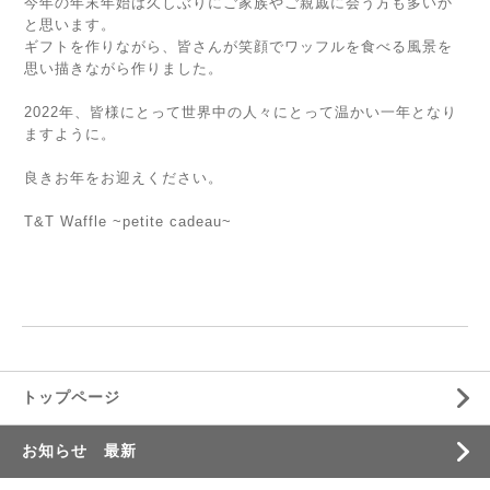
今年の年末年始は久しぶりにご家族やご親戚に会う方も多いか
と思います。
ギフトを作りながら、皆さんが笑顔でワッフルを食べる風景を
思い描きながら作りました。
⁡
2022年、皆様にとって世界中の人々にとって温かい一年となり
ますように。
⁡
良きお年をお迎えください。
⁡
T&T Waffle ~petite cadeau~
⁡
⁡
トップページ
お知らせ 最新