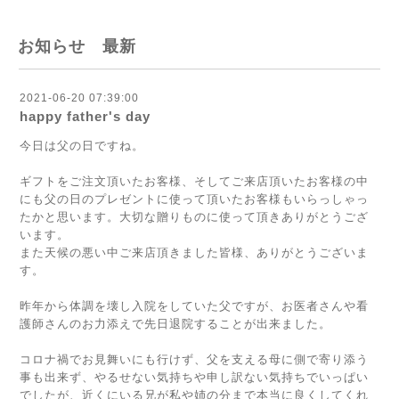
お知らせ 最新
2021-06-20 07:39:00
happy father's day
今日は父の日ですね。
⁡
ギフトをご注文頂いたお客様、そしてご来店頂いたお客様の中
にも父の日のプレゼントに使って頂いたお客様もいらっしゃっ
たかと思います。大切な贈りものに使って頂きありがとうござ
います。
また天候の悪い中ご来店頂きました皆様、ありがとうございま
す。
⁡
昨年から体調を壊し入院をしていた父ですが、お医者さんや看
護師さんのお力添えで先日退院することが出来ました。
⁡
コロナ禍でお見舞いにも行けず、父を支える母に側で寄り添う
事も出来ず、やるせない気持ちや申し訳ない気持ちでいっぱい
でしたが、近くにいる兄が私や姉の分まで本当に良くしてくれ