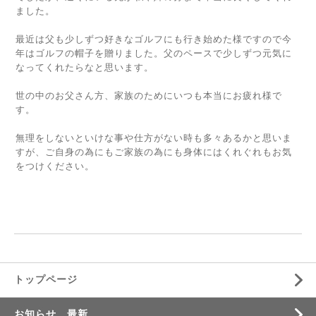
ました。
⁡
最近は父も少しずつ好きなゴルフにも行き始めた様ですので今
年はゴルフの帽子を贈りました。父のペースで少しずつ元気に
なってくれたらなと思います。
⁡
世の中のお父さん方、家族のためにいつも本当にお疲れ様で
す。
⁡
無理をしないといけな事や仕方がない時も多々あるかと思いま
すが、ご自身の為にもご家族の為にも身体にはくれぐれもお気
をつけください。
⁡
⁡
トップページ
お知らせ 最新