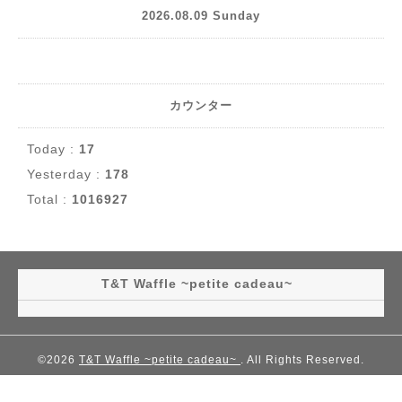
2026.08.09 Sunday
カウンター
Today :
17
Yesterday :
178
Total :
1016927
T&T Waffle ~petite cadeau~
©2026
T&T Waffle ~petite cadeau~
. All Rights Reserved.