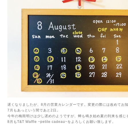
遅くなりましたが、8月の営業カレンダーです。変更の際には改めてお
7月もあっという間であと2日。
今年の梅雨明けは少し遅めのようですが、蝉も鳴き始め夏の到来を感じ
8月もT&T Waffle ~petite cadeau~をよろしくお願い致します。