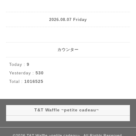
2026.08.07 Friday
カウンター
Today :
9
Yesterday :
530
Total :
1016525
T&T Waffle ~petite cadeau~
©2026
T&T Waffle ~petite cadeau~
. All Rights Reserved.